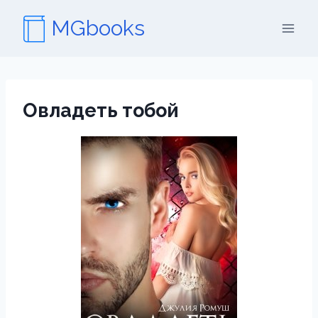
Перейти
MGbooks
к
содержимому
Овладеть тобой