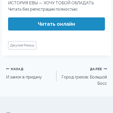
ИСТОРИЯ ЕВЫ — ХОЧУ ТОБОЙ ОБЛАДАТЬ
Читать без регистрации полностью:
Читать онлайн
Метки
Джулия Ромуш
записи:
Навигация
НАЗАД
ДАЛЕЕ
по
И замок в придачу
Город грехов: Большой
Босс
записям