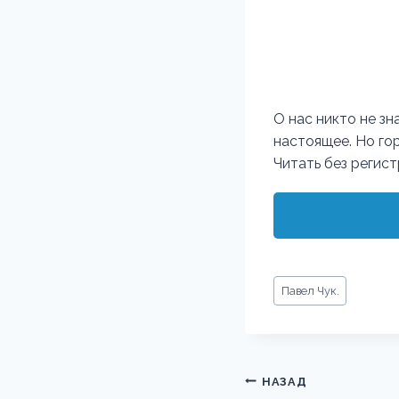
О нас никто не зн
настоящее. Но гор
Читать без регис
Метки
Павел Чук.
записи:
Навигация
НАЗАД