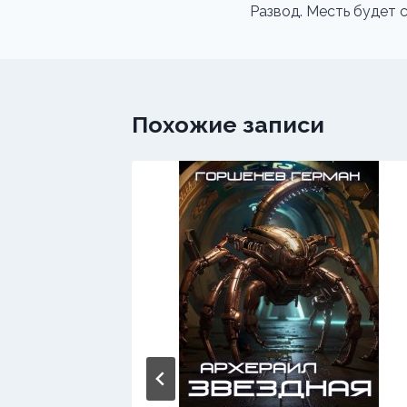
по
Развод. Месть будет 
записям
Похожие записи