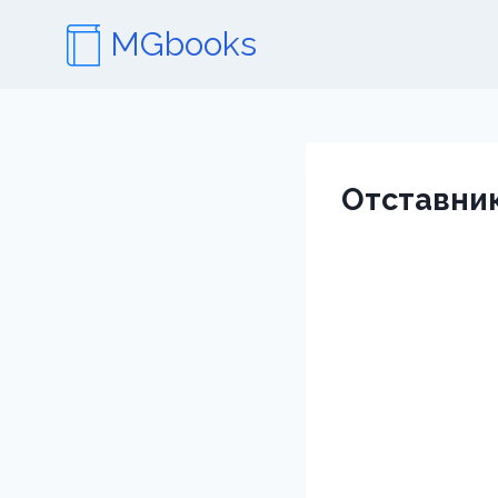
Перейти
MGbooks
к
содержимому
Отставни