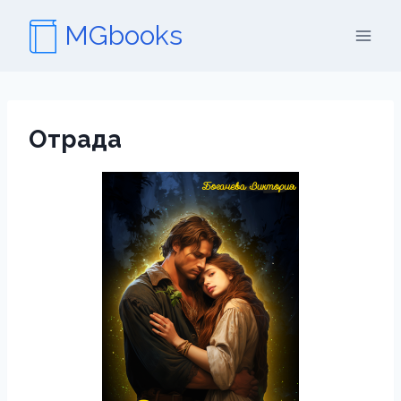
Перейти
MGbooks
к
содержимому
Отрада