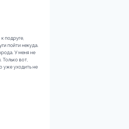
 к подруге,
ги пойти некуда.
орода. У меня не
 Только вот,
но уже уходить не