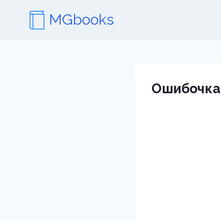
Перейти
MGbooks
к
содержимому
Ошибочка