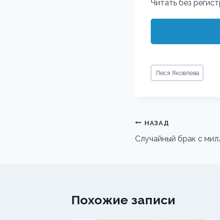
Читать без регис
Метки
Леся Яковлева
записи:
Навигация
НАЗАД
по
Случайный брак с ми
записям
Похожие записи