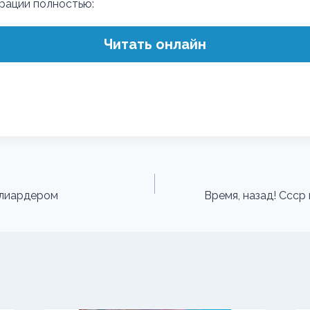
трации полностью:
Читать онлайн
ллиардером
Время, назад! Ссср