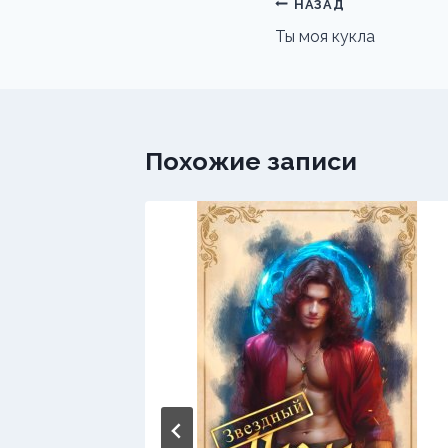
Навигация
НАЗАД
по
Ты моя кукла
записям
Похожие записи