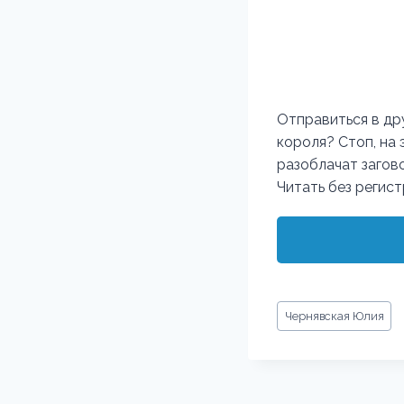
Отправиться в дру
короля? Стоп, на
разоблачат загово
Читать без регис
Метки
Чернявская Юлия
записи: