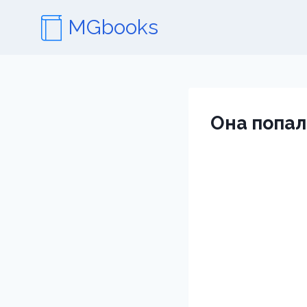
Перейти
MGbooks
к
содержимому
Она попал