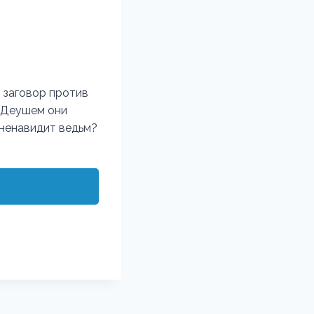
в заговор против
м Деушем они
 ненавидит ведьм?