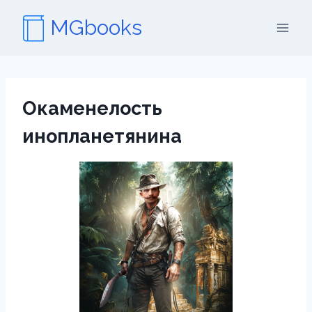
Перейти
MGbooks
к
содержимому
Окаменелость
инопланетянина