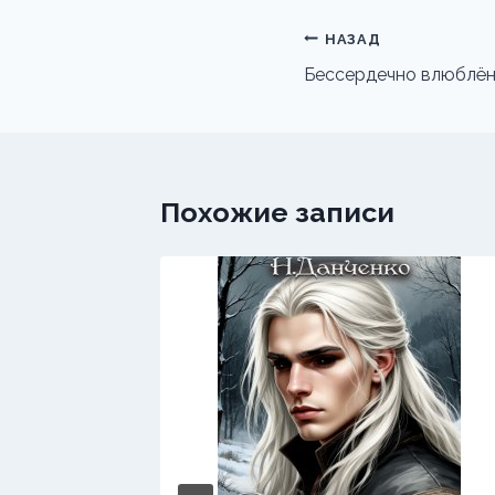
Навигация
НАЗАД
по
Бессердечно влюблё
записям
Похожие записи