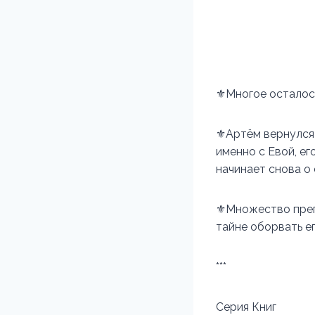
⚜️Многое осталос
⚜️Артём вернулся 
именно с Евой, ег
начинает снова о
⚜️Множество прег
тайне оборвать е
***
Серия Книг