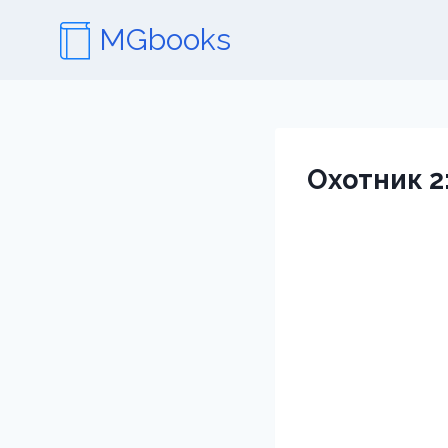
Перейти
MGbooks
к
содержимому
Охотник 2