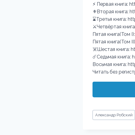
⚡️ Первая книга: h
⚜️Вторая книга: ht
⌛️Третья книга: ht
⚔️Четвёртая книга:
Пятая книга(Том I)
Пятая книга(Том II)
☠️Шестая книга: ht
☄️Седьмая книга: h
Восьмая книга: htt
Читать без регис
Метки
Александр Робский
записи: