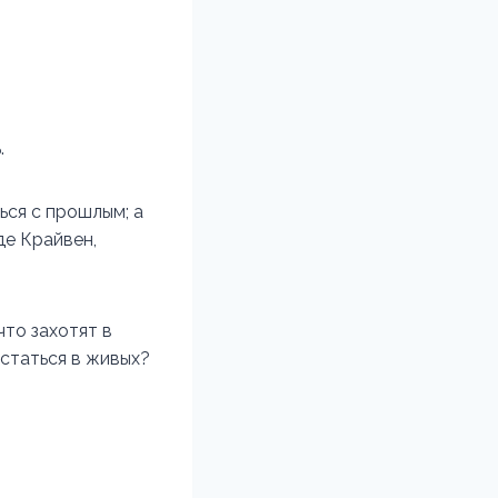
.
ься с прошлым; а
де Крайвен,
что захотят в
остаться в живых?