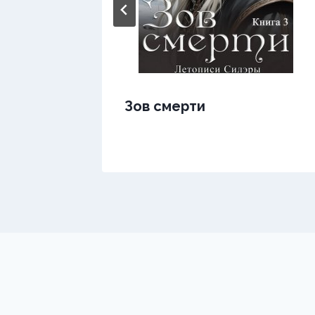
 дня.
Зов смерти