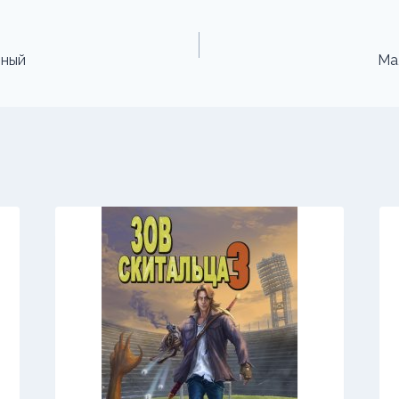
нный
Ма