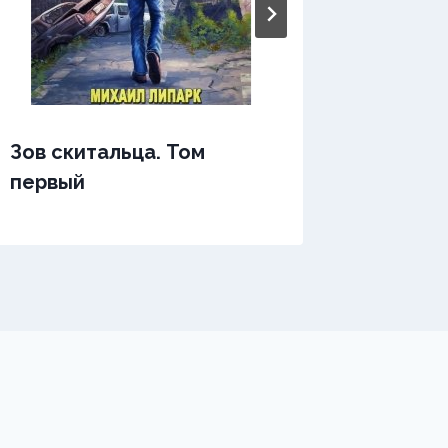
Зов скитальца. Том
Змеино
первый