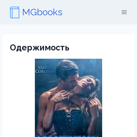
Перейти
MGbooks
к
содержимому
Одержимость