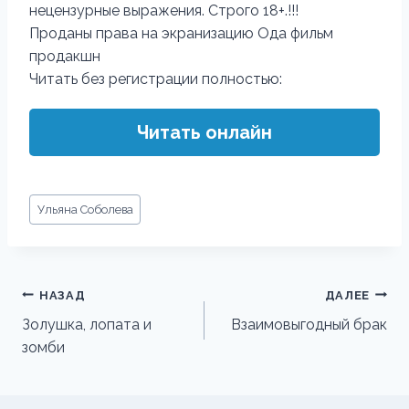
нецензурные выражения. Строго 18+.!!!
Проданы права на экранизацию Ода фильм
продакшн
Читать без регистрации полностью:
Читать онлайн
Метки
Ульяна Соболева
записи:
Навигация
НАЗАД
ДАЛЕЕ
по
Золушка, лопата и
Взаимовыгодный брак
зомби
записям