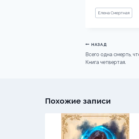
Метки
Елена Смертная
записи:
Навигация
НАЗАД
по
Всего одна смерть, чт
Книга четвертая.
записям
Похожие записи