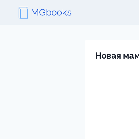
Перейти
MGbooks
к
содержимому
Новая мам