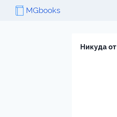
Перейти
MGbooks
к
содержимому
Никуда от