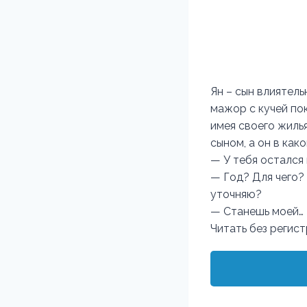
Ян – сын влиятель
мажор с кучей пок
имея своего жиль
сыном, а он в как
— У тебя остался 
— Год? Для чего? 
уточняю?
— Станешь моей…
Читать без регис