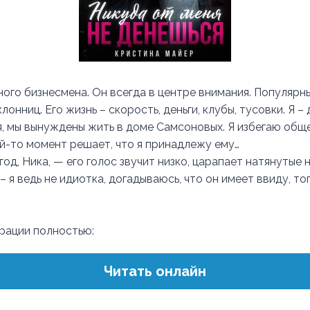
ного бизнесмена. Он всегда в центре внимания. Популярн
лонниц. Его жизнь – скорость, деньги, клубы, тусовки. Я – 
я, мы вынуждены жить в доме Самсоновых. Я избегаю обще
ой-то момент решает, что я принадлежу ему…
год, Ника, — его голос звучит низко, царапает натянутые 
– я ведь не идиотка, догадываюсь, что он имеет ввиду, то
трации полностью:
Читать онлайн