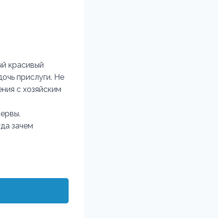
ый красивый
дочь прислуги. Не
ния с хозяйским
нервы.
гда зачем