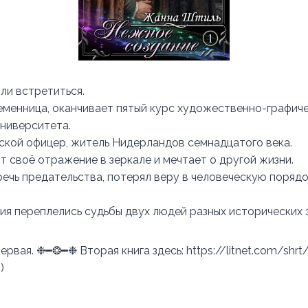
ли встретиться.
менница, оканчивает пятый курс художественно-графиче
университета.
кой офицер, житель Нидерландов семнадцатого века.
т своё отражение в зеркале и мечтает о другой жизни.
речь предательства, потерял веру в человеческую порядо
ия переплелись судьбы двух людей разных исторических э
первая. ❉━❂━❉ Вторая книга здесь: https://litnet.com/shrt
)