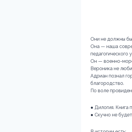
Они не должны бы
Она — наша совре
педагогического 
Он — военно-морс
Вероника не люби
Адриан познал го
благородство.
По воле провиден
● Дилогия. Книга 
● Скучно не будет
В истории есть: