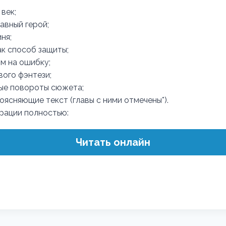
век;
авный герой;
ня;
к способ защиты;
м на ошибку;
ого фэнтези;
ые повороты сюжета;
оясняющие текст (главы с ними отмечены*).
трации полностью:
Читать онлайн