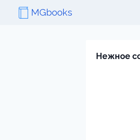
Перейти
MGbooks
к
содержимому
Нежное со