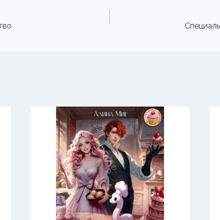
тво
Специаль