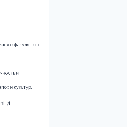
ского факультета
чность и
пох и культур.
/nH7l