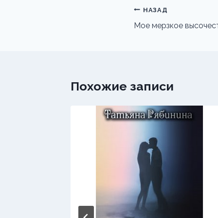
Навигация
НАЗАД
по
Мое мерзкое высочес
записям
Похожие записи