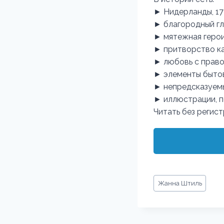
► Нидерланды, 17 
► благородный гл
► мятежная герои
► притворство ка
► любовь с право
► элементы бытов
► непредсказуем
► иллюстрации, п
Читать без регис
Метки
Жанна Штиль
записи: