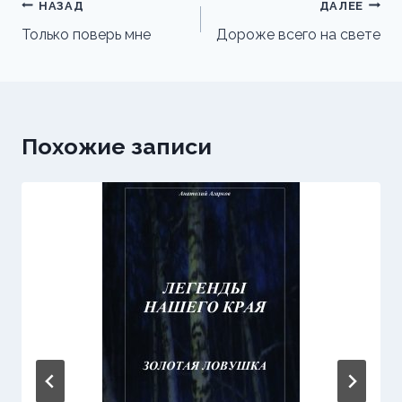
Навигация
НАЗАД
ДАЛЕЕ
по
Только поверь мне
Дороже всего на свете
записям
Похожие записи