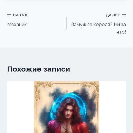
Навигация
НАЗАД
ДАЛЕЕ
по
Механик
Замуж за короля? Ни за
что!
записям
Похожие записи