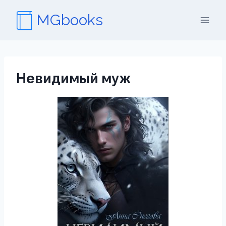
Перейти
MGbooks
к
содержимому
Невидимый муж