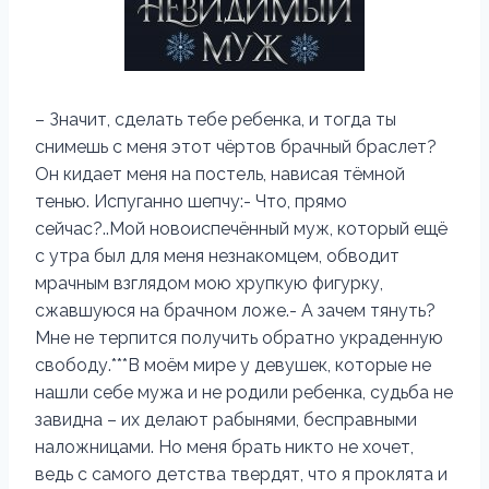
– Значит, сделать тебе ребенка, и тогда ты
снимешь с меня этот чёртов брачный браслет?
Он кидает меня на постель, нависая тёмной
тенью. Испуганно шепчу:- Что, прямо
сейчас?..Мой новоиспечённый муж, который ещё
с утра был для меня незнакомцем, обводит
мрачным взглядом мою хрупкую фигурку,
сжавшуюся на брачном ложе.- А зачем тянуть?
Мне не терпится получить обратно украденную
свободу.***В моём мире у девушек, которые не
нашли себе мужа и не родили ребенка, судьба не
завидна – их делают рабынями, бесправными
наложницами. Но меня брать никто не хочет,
ведь с самого детства твердят, что я проклята и