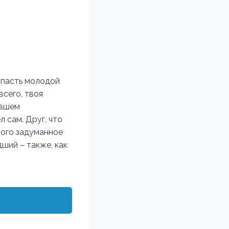
ыпасть молодой
всего, твоя
авшем
 сам. Друг, что
рого задуманное
ший – также, как