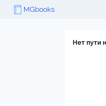
Перейти
MGbooks
к
содержимому
Нет пути 