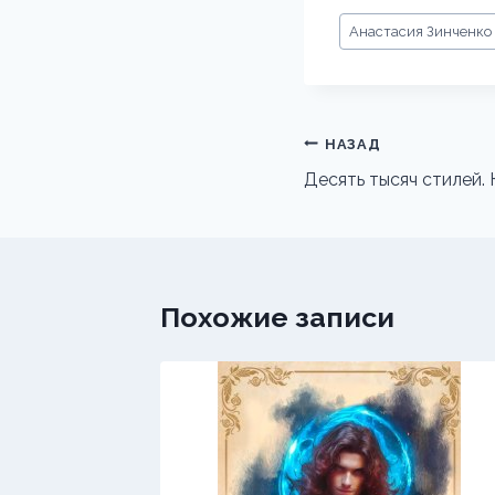
Метки
Анастасия Зинченко
записи:
Навигация
НАЗАД
по
Десять тысяч стилей.
записям
Похожие записи