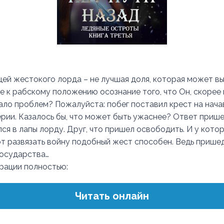
цей жестокого лорда – не лучшая доля, которая может в
е к рабскому положению осознание того, что Он, скорее 
ало проблем? Пожалуйста: побег поставил крест на нач
рии. Казалось бы, что может быть ужаснее? Ответ пришел
ся в лапы лорду. Друг, что пришел освободить. И у кото
от развязать войну подобный жест способен. Ведь пришед
государства…
трации полностью:
Читать онлайн