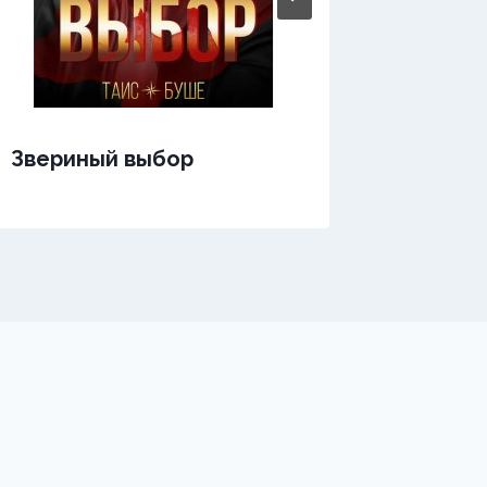
Звериный выбор
Зверин