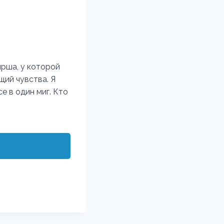
ирша, у которой
щий чувства. Я
е в один миг. Кто