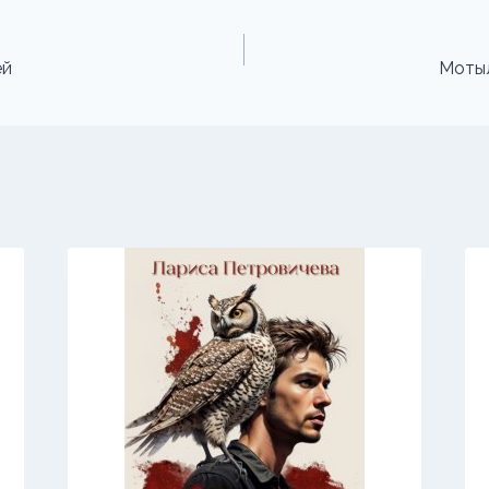
ей
Мотыл