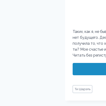
Таких, как я, не 
нет будущего. Де
получила то, что 
ты? Мое счастье и
Читать без регис
Метки
Ти Шарэль
записи: