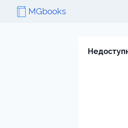
Перейти
MGbooks
к
содержимому
Недоступ