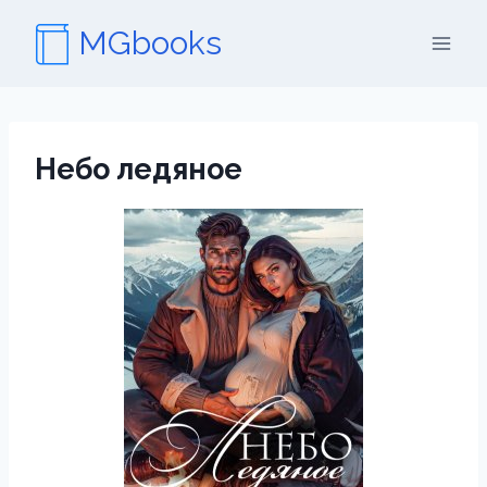
Перейти
MGbooks
к
содержимому
Небо ледяное