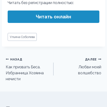
Читать без регистрации полностью:
Читать онлайн
Метки
Ульяна Соболева
записи:
Навигация
НАЗАД
ДАЛЕЕ
по
Как призвать Беса.
Любви моей
Избранница Хозяина
волшебство
записям
нечисти