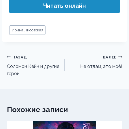
Читать онлайн
Метки
Ирина Лисовская
записи:
Навигация
НАЗАД
ДАЛЕЕ
по
Соломон Кейн и другие
Не отдам, это моё!
герои
записям
Похожие записи