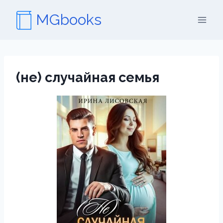
Перейти
MGbooks
к
содержимому
(не) случайная семья