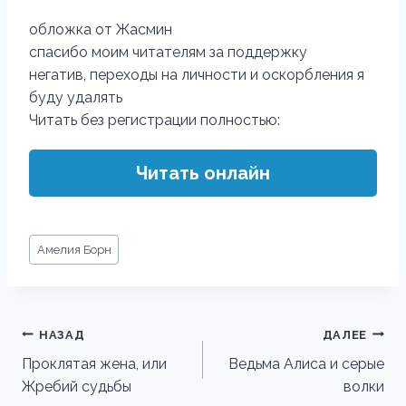
обложка от Жасмин
спасибо моим читателям за поддержку
негатив, переходы на личности и оскорбления я
буду удалять
Читать без регистрации полностью:
Читать онлайн
Метки
Амелия Борн
записи:
Навигация
НАЗАД
ДАЛЕЕ
по
Проклятая жена, или
Ведьма Алиса и серые
Жребий судьбы
волки
записям