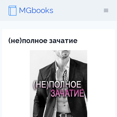
Перейти
MGbooks
к
содержимому
(не)полное зачатие