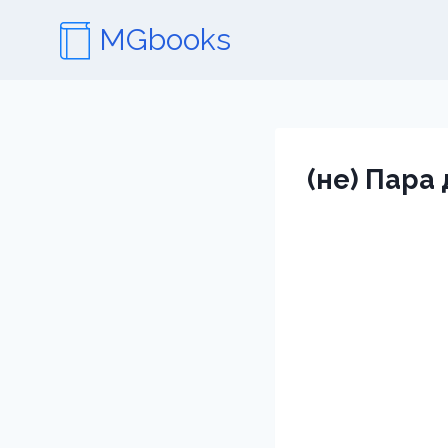
Перейти
MGbooks
к
содержимому
(не) Пара