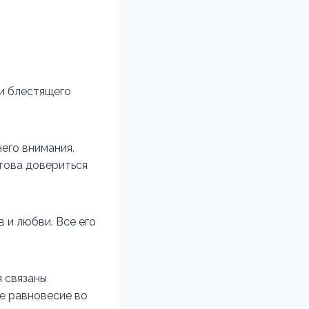
 и блестящего
него внимания.
отова довериться
 и любви. Все его
я связаны
е равновесие во