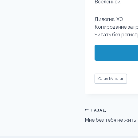
Вселенной.
Дилогия. ХЭ
Копирование зап
Читать без регис
Метки
Юлия Марлин
записи:
Навигация
НАЗАД
по
Мне без тебя не жить
записям