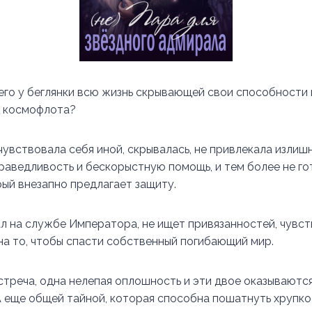
его у беглянки всю жизнь скрывающей свои способности
ы космофлота?
чувствовала себя иной, скрывалась, не привлекала излиш
праведливость и бескорыстную помощь, и тем более не г
рый внезапно предлагает защиту.
л на службе Императора, не ищет привязанностей, чувств
на то, чтобы спасти собственный погибающий мир.
стреча, одна нелепая оплошность и эти двое оказываютс
А еще общей тайной, которая способна пошатнуть хрупко