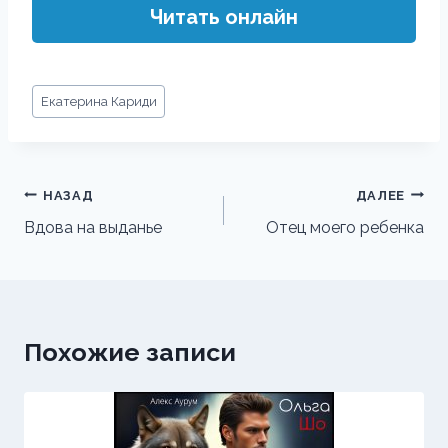
Читать онлайн
Метки
Екатерина Кариди
записи:
Навигация
НАЗАД
ДАЛЕЕ
по
Вдова на выданье
Отец моего ребенка
записям
Похожие записи