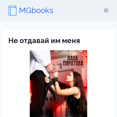
Перейти
MGbooks
к
содержимому
Не отдавай им меня