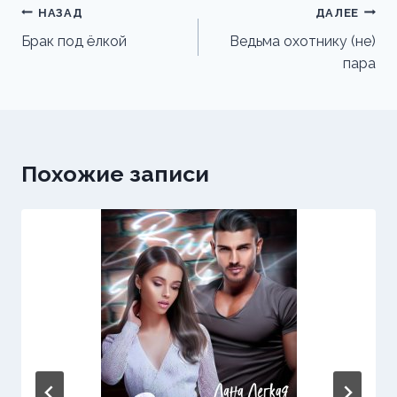
Навигация
НАЗАД
ДАЛЕЕ
по
Брак под ёлкой
Ведьма охотнику (не)
пара
записям
Похожие записи