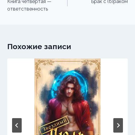
по
Книга четвёртая —
Брак с (б)раком
ответственность
записям
Похожие записи