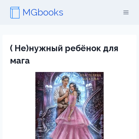
Перейти
MGbooks
к
содержимому
( Не)нужный ребёнок для
мага