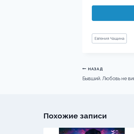
Метки
Евгения Чащина
записи:
Навигация
НАЗАД
по
Бывший. Любовь не в
записям
Похожие записи