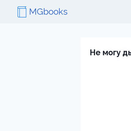
Перейти
MGbooks
к
содержимому
Не могу д