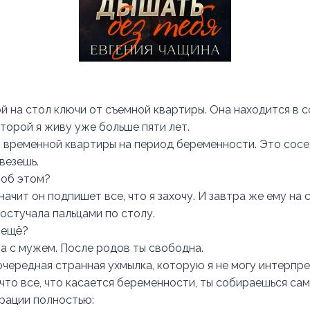
й на стол ключи от съемной квартиры. Она находится в 
оторой я живу уже больше пяти лет.
 временной квартиры на период беременности. Это сосе
везешь.
 об этом?
значит он подпишет все, что я захочу. И завтра же ему на с
постучала пальцами по столу.
 ещё?
а с мужем. После родов ты свободна.
 очередная странная ухмылка, которую я не могу интерпр
 что все, что касается беременности, ты собираешься са
трации полностью: