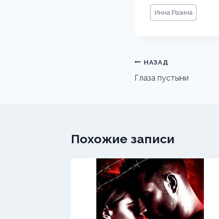
Метки
Инна Разина
записи:
Навигация
НАЗАД
по
Глаза пустыни
записям
Похожие записи