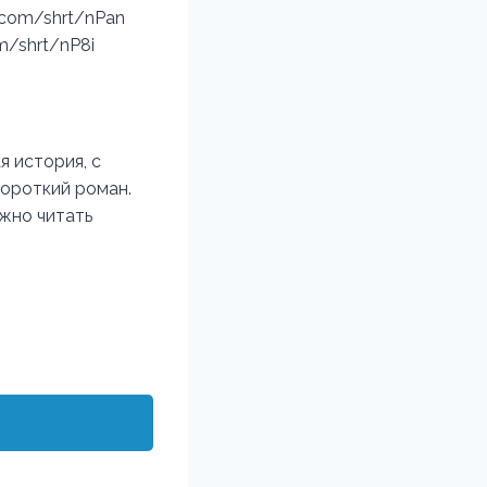
.com/shrt/nPan
m/shrt/nP8i
я история, с
короткий роман.
ожно читать