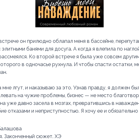
встрече он прилюдно облапал меня в бассейне, перепута
 элитными банями для досуга. А когда я влепила по нагло
рассмеялся. Ко второй встрече я была уже совсем други
которого в одночасье рухнула. И чтобы спасти остатки, м
ман.
а мне лгут, и наказываю за это. Узнав правду, я должен бы
плевать на чужие проблемы, бизнес — не место благотво
на уже давно засела в мозгах, превратившись в наважден
е отказами и неприступностью. Я хочу ее и обязательно
Балашова
я. Законченный сюжет. ХЭ