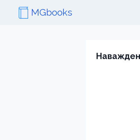
Перейти
MGbooks
к
содержимому
Наважден