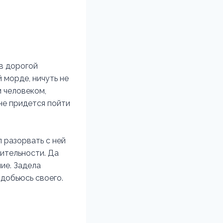
в дорогой
й морде, ничуть не
м человеком,
не придется пойти
л разорвать с ней
рительности. Да
ие. Задела
 добьюсь своего.