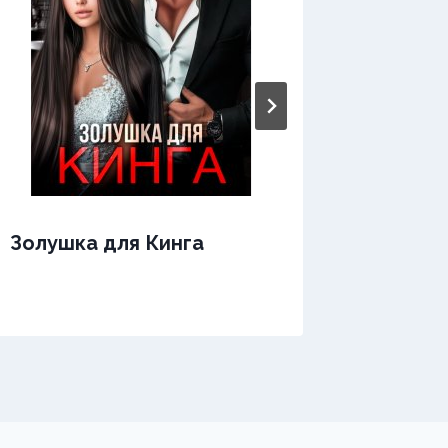
Золушка для Кинга
Жить з
(не) ве