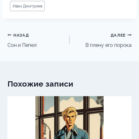
Метки
Иван Дмитриев
записи:
Навигация
НАЗАД
ДАЛЕЕ
по
Сон и Пепел
В плену его порока
записям
Похожие записи