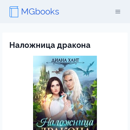
Перейти
MGbooks
к
содержимому
Наложница дракона