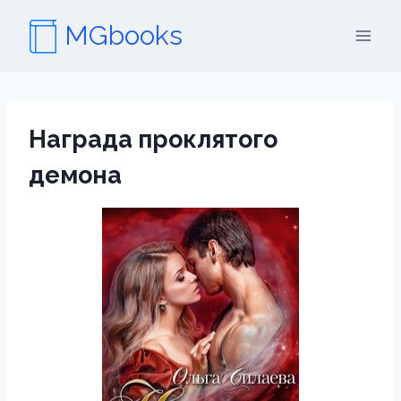
Перейти
MGbooks
к
содержимому
Награда проклятого
демона