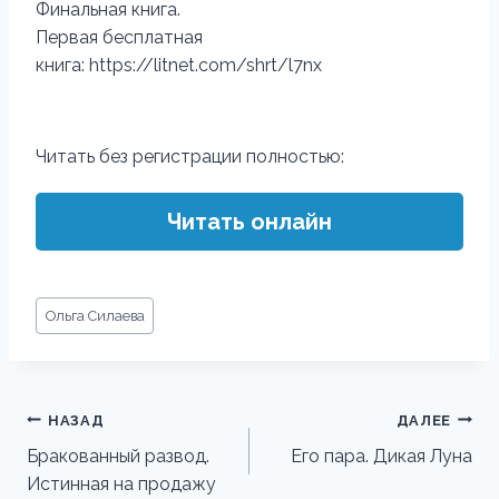
Финальная книга.
Первая бесплатная
книга: https://litnet.com/shrt/l7nx
Читать без регистрации полностью:
Читать онлайн
Метки
Ольга Силаева
записи:
Навигация
НАЗАД
ДАЛЕЕ
по
Бракованный развод.
Его пара. Дикая Луна
Истинная на продажу
записям