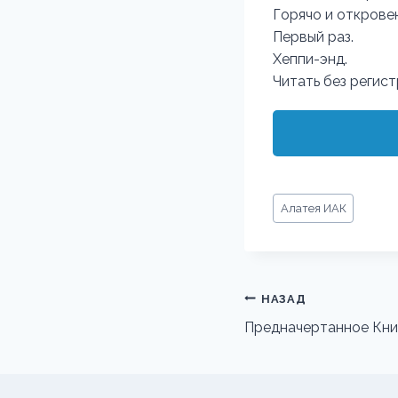
Горячо и открове
Первый раз.
Хеппи-энд.
Читать без регис
Метки
Алатея ИАК
записи:
Навигация
НАЗАД
по
Предначертанное Кни
записям