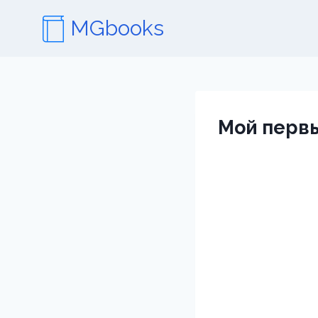
Перейти
MGbooks
к
содержимому
Мой перв