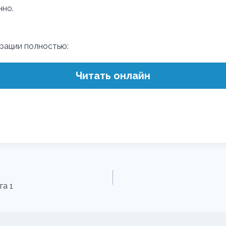
нно.
трации полностью:
Читать онлайн
га 1