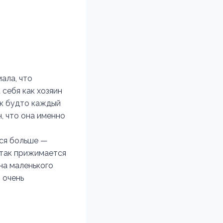
ала, что
 себя как хозяин
ак будто каждый
н, что она именно
тся больше —
а так прижимается
на маленького
 очень