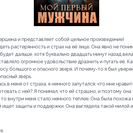
вершена и представляет собой цельное произведение)
еть растерянность и страх на её лице. Она явно не поним
будет дальше, хотя буквально двадцать минут назад вела
ставляло огромное удовольствие дразнить и пугать её. К
осу большого и опасного зверя. И почему-то я был увере
пасный зверь.
сь в меня от страха, я немного запутался: что мне нрави
ртовать с ней? Я понимал, что ей страшно, и поэтому он
-то внутри меня стало немного теплее. Она была похожа 
й ищет защиты и поддержки. Она выглядела такой милой и
е.