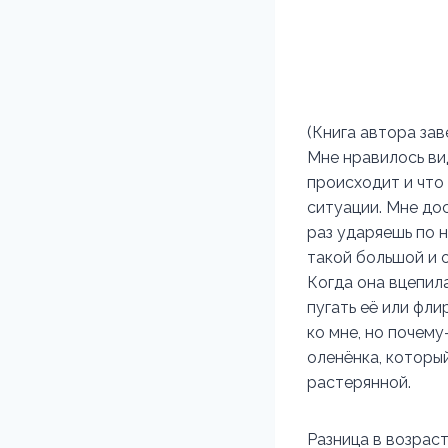
(Книга автора за
Мне нравилось вид
происходит и что 
ситуации. Мне до
раз ударяешь по н
такой большой и о
Когда она вцепила
пугать её или фли
ко мне, но почему
оленёнка, которы
растерянной.
Разница в возраст