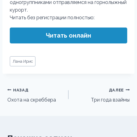
одногруппниками отправляемся на горнолыжный
курорт.
Читать без регистрации полностью:
Читать онлайн
Метки
Лана Ирис
записи:
Навигация
НАЗАД
ДАЛЕЕ
по
Охота на скреббера
Три года взаймы
записям