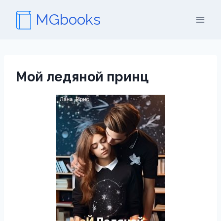
Перейти
MGbooks
к
содержимому
Мой ледяной принц