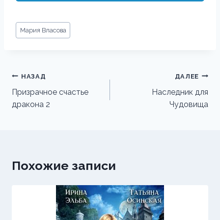
Метки
Мария Власова
записи:
Навигация
НАЗАД
ДАЛЕЕ
по
Призрачное счастье
Наследник для
дракона 2
Чудовища
записям
Похожие записи