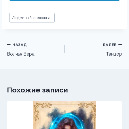
Метки
Людмила Закалюжная
записи:
Навигация
НАЗАД
ДАЛЕЕ
по
Волчья Вера
Танцор
записям
Похожие записи