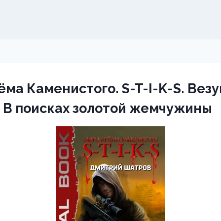
ма Каменистого. S-T-I-K-S. Везу
 В поисках золотой жемчужины