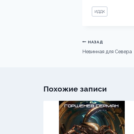
Метки
ИДДК
записи:
Навигация
НАЗАД
по
Невинная для Севера
записям
Похожие записи