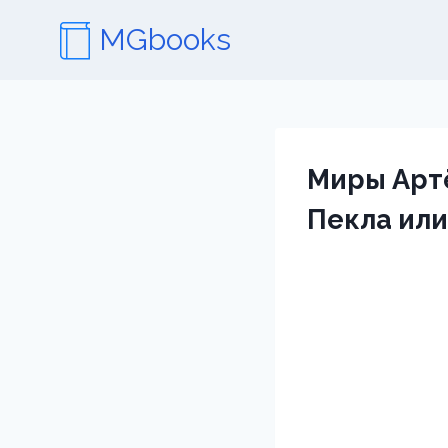
Перейти
MGbooks
к
содержимому
Миры Артё
Пекла или