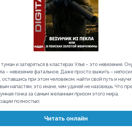
туман и затеряться в кластерах Улья – это невезение. Оч
ла – невезение фатальное. Даже просто выжить – непосил
, оставшись при этом человеком, найти свой путь и научи
вым напастям, это иначе, чем удачей не назовешь. Что п
умная гонка за самым желанным призом этого мира.
трации полностью:
Читать онлайн