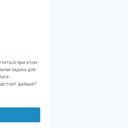
утиться при этом
ьная задача для
ться
редстоит дальше?