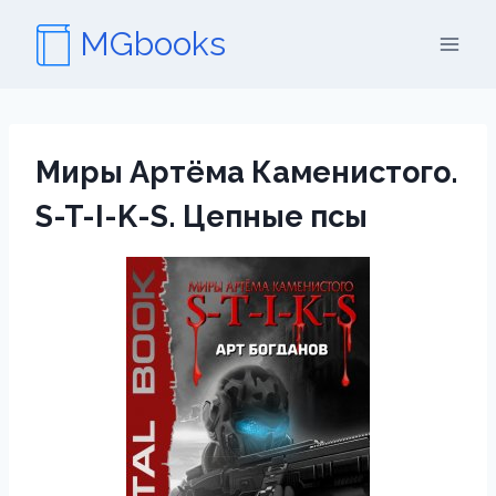
Перейти
MGbooks
к
содержимому
Миры Артёма Каменистого.
S-T-I-K-S. Цепные псы