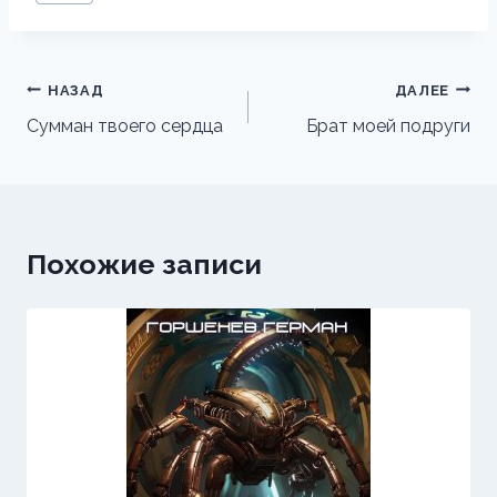
записи:
Навигация
НАЗАД
ДАЛЕЕ
по
Сумман твоего сердца
Брат моей подруги
записям
Похожие записи