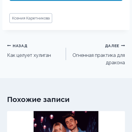
Метки
Ксения Каретникова
записи:
Навигация
НАЗАД
ДАЛЕЕ
по
Как целует хулиган
Огненная практика для
дракона
записям
Похожие записи