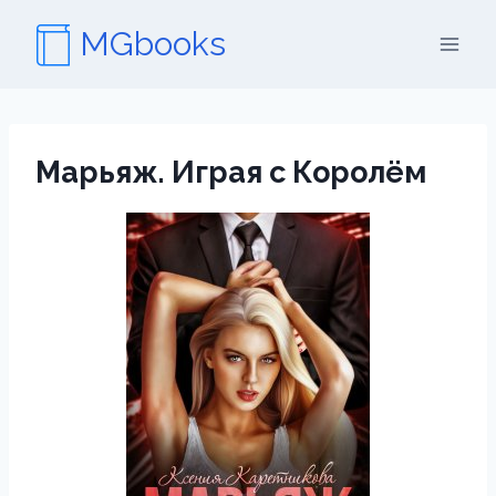
Перейти
MGbooks
к
содержимому
Марьяж. Играя с Королём