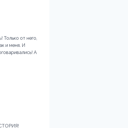
! Только от него,
ак и меня. И
оговаривались! А
СТОРИЯ!