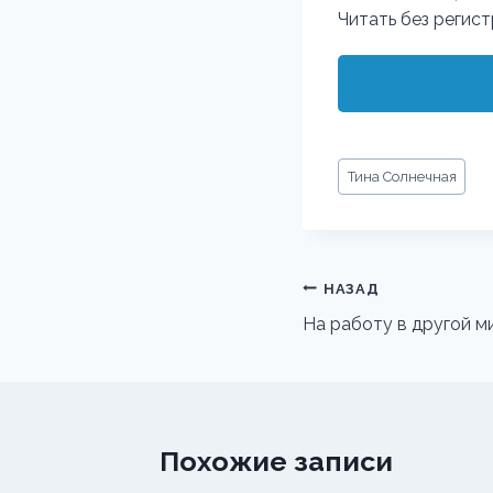
Читать без регис
Метки
Тина Солнечная
записи:
Навигация
НАЗАД
по
На работу в другой м
записям
Похожие записи