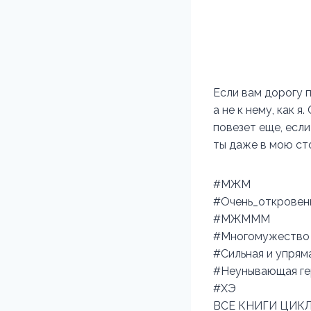
Если вам дорогу п
а не к нему, как я
повезет еще, если
ты даже в мою ст
#МЖМ
#Очень_откровен
#МЖМММ
#Многомужество
#Сильная и упрям
#Неунывающая ге
#ХЭ
ВСЕ КНИГИ ЦИК