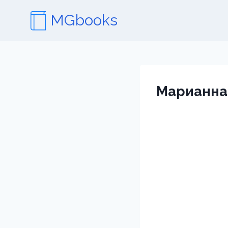
Перейти
MGbooks
к
содержимому
Марианна