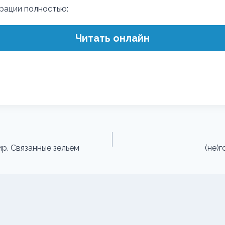
трации полностью:
Читать онлайн
ир. Связанные зельем
(не)