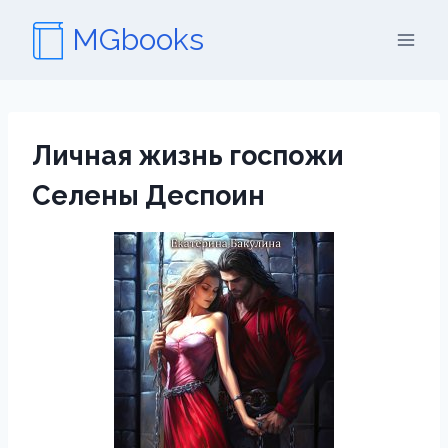
Перейти
MGbooks
к
содержимому
Личная жизнь госпожи
Селены Деспоин