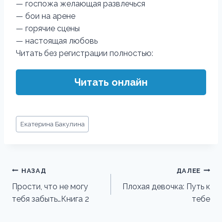
— госпожа желающая развлечься
— бои на арене
— горячие сцены
— настоящая любовь
Читать без регистрации полностью:
Читать онлайн
Метки
Екатерина Бакулина
записи:
Навигация
НАЗАД
ДАЛЕЕ
по
Прости, что не могу
Плохая девочка: Путь к
тебя забыть…Книга 2
тебе
записям