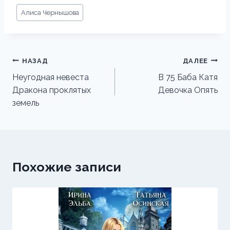
Метки
Алиса Чернышова
записи:
Навигация
НАЗАД
ДАЛЕЕ
по
Неугодная невеста
В 75 Баба Катя
Дракона проклятых
Девочка Опять
записям
земель
Похожие записи