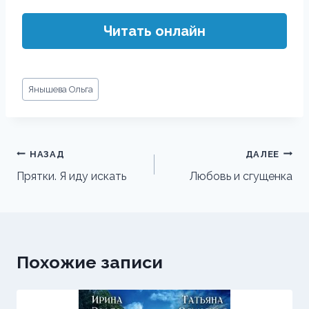
Читать онлайн
Метки
Янышева Ольга
записи:
Навигация
НАЗАД
ДАЛЕЕ
по
Прятки. Я иду искать
Любовь и сгущенка
записям
Похожие записи