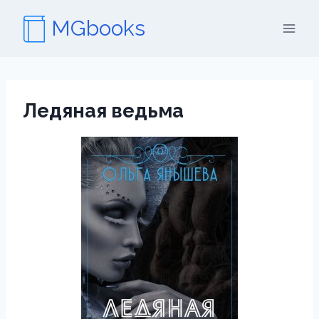
Перейти
MGbooks
к
содержимому
Ледяная ведьма