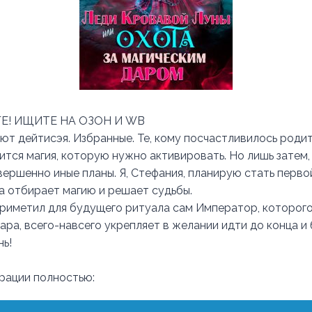
Е! ИЩИТЕ НА ОЗОН И WB
ают дейтисэя. Избранные. Те, кому посчастливилось родит
лится магия, которую нужно активировать. Но лишь затем,
вершенно иные планы. Я, Стефания, планирую стать перв
ма отбирает магию и решает судьбы.
 приметил для будущего ритуала сам Император, которого
ра, всего-навсего укрепляет в желании идти до конца и 
ь!
трации полностью: