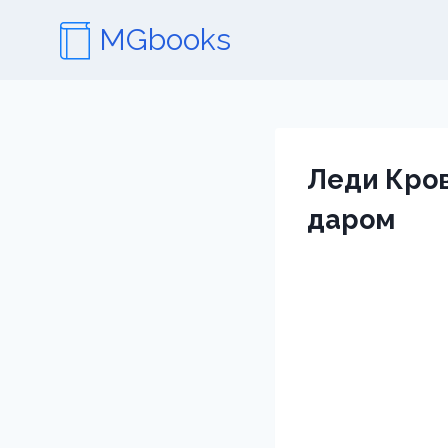
Перейти
MGbooks
к
содержимому
Леди Кров
даром