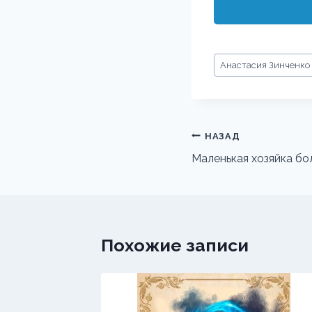
Метки
Анастасия Зинченко
записи:
Навигация
НАЗАД
по
Маленькая хозяйка б
записям
Похожие записи