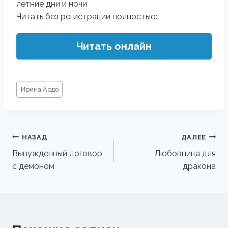
летние дни и ночи
Читать без регистрации полностью:
Читать онлайн
Метки
Ирина Ардо
записи:
Навигация
НАЗАД
ДАЛЕЕ
по
Вынужденный договор
Любовница для
с демоном
дракона
записям