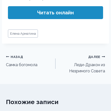
Читать онлайн
Метки
Елена Арматина
записи:
Навигация
НАЗАД
ДАЛЕЕ
по
Самка богомола
Леди-Дракон из
Незримого Совета
записям
Похожие записи