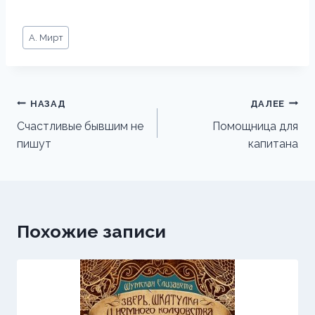
Метки
А. Мирт
записи:
Навигация
НАЗАД
ДАЛЕЕ
по
Счастливые бывшим не
Помощница для
пишут
капитана
записям
Похожие записи