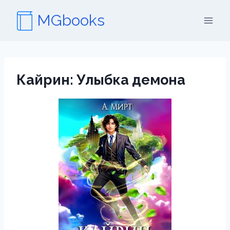
Перейти
MGbooks
к
содержимому
Кайрин: Улыбка демона