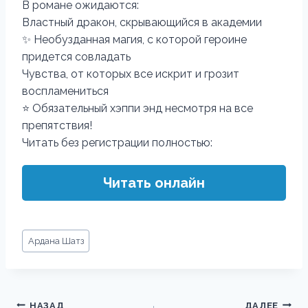
В романе ожидаются:
Властный дракон, скрывающийся в академии
✨ Необузданная магия, с которой героине
придется совладать
Чувства, от которых все искрит и грозит
воспламениться
⭐️ Обязательный хэппи энд несмотря на все
препятствия!
Читать без регистрации полностью:
Читать онлайн
Метки
Ардана Шатз
записи:
Навигация
НАЗАД
ДАЛЕЕ