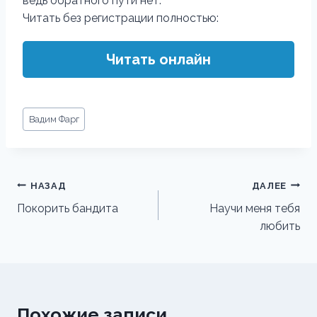
ведь обратного пути нет.
Читать без регистрации полностью:
Читать онлайн
Метки
Вадим Фарг
записи:
Навигация
НАЗАД
ДАЛЕЕ
по
Покорить бандита
Научи меня тебя
любить
записям
Похожие записи