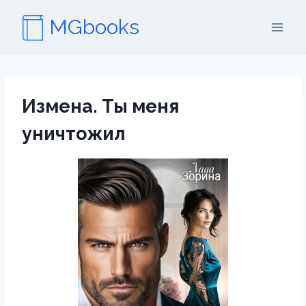
Перейти
MGbooks
к
содержимому
Измена. Ты меня
уничтожил