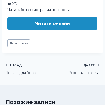
❤️ ХЭ
Читать без регистрации полностью:
Читать онлайн
Метки
Лада Зорина
записи:
Навигация
НАЗАД
ДАЛЕЕ
по
Пончик для босса
Роковая встреча
записям
Похожие записи