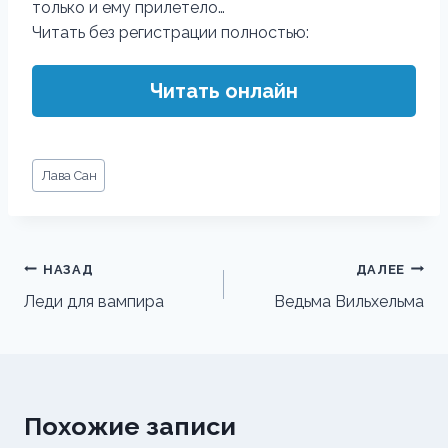
только и ему прилетело…
Читать без регистрации полностью:
Читать онлайн
Метки
Лава Сан
записи:
Навигация
НАЗАД
ДАЛЕЕ
по
Леди для вампира
Ведьма Вильхельма
записям
Похожие записи