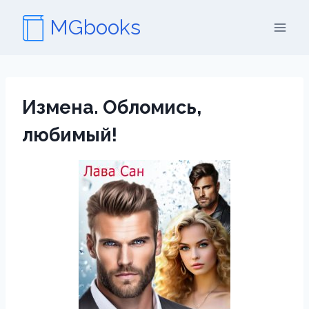
Перейти
MGbooks
к
содержимому
Измена. Обломись,
любимый!