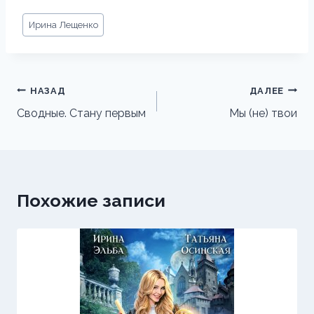
Метки
Ирина Лещенко
записи:
Навигация
НАЗАД
ДАЛЕЕ
по
Сводные. Стану первым
Мы (не) твои
записям
Похожие записи