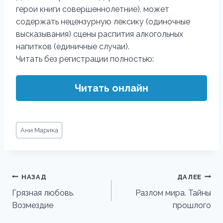
герои книги совершеннолетние), может
содержать нецензурную лексику (одиночные
высказывания) сцены распития алкогольных
напитков (единичные случаи).
Читать без регистрации полностью:
Читать онлайн
Метки
Ани Марика
записи:
Навигация
НАЗАД
ДАЛЕЕ
по
Грязная любовь.
Разлом мира. Тайны
Возмездие
прошлого
записям