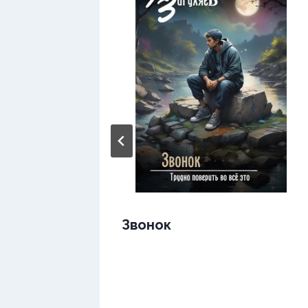
ы
Звонок