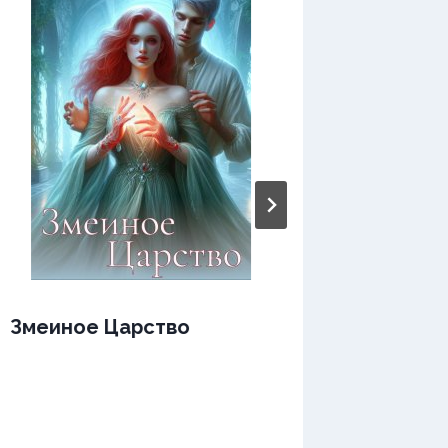
Змеиное Царство
Зимний
Стихот
расска