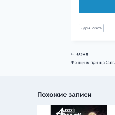
Метки
Дарья Монте
записи:
Навигация
НАЗАД
по
Женщины принца Сигв
записям
Похожие записи