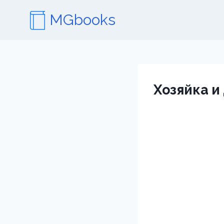
Перейти
MGbooks
к
содержимому
Хозяйка и