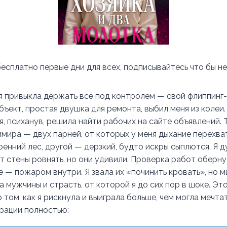
сплатно первые дни для всех, подписывайтесь что бы не 
и я привыкла держать всё под контролем — свой флиппинг-
бъект, простая двушка для ремонта, выбил меня из колеи
 я, психанув, решила найти рабочих на сайте объявлений. 
имира — двух парней, от которых у меня дыхание перехва
ренний лес, другой — дерзкий, будто искры сыплются. Я д
т стены ровнять, но они удивили. Проверка работ оберну
 — пожаром внутри. Я звала их «починить кровать», но мы
ва мужчины и страсть, от которой я до сих пор в шоке. Эт
о том, как я рискнула и выиграла больше, чем могла мечтат
трации полностью: