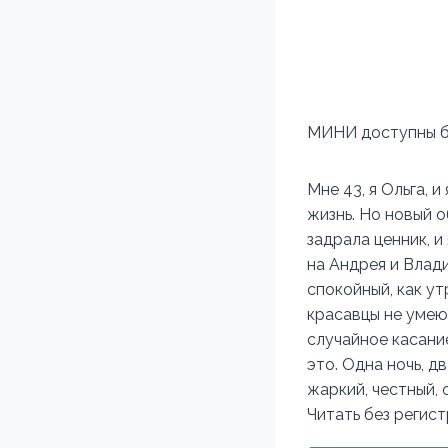
МИНИ доступны бе
Мне 43, я Ольга, 
жизнь. Но новый о
задрала ценник, и
на Андрея и Влад
спокойный, как ут
красавцы не умею
случайное касание
это. Одна ночь, д
жаркий, честный, 
Читать без регис