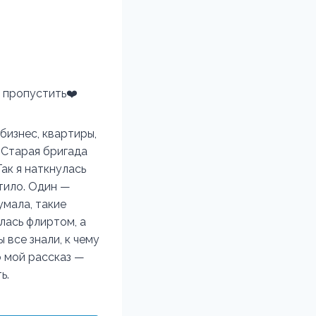
пропустить‍❤️‍
бизнес, квартиры,
. Старая бригада
Так я наткнулась
тило. Один —
умала, такие
лась флиртом, а
 все знали, к чему
о мой рассказ —
ь.