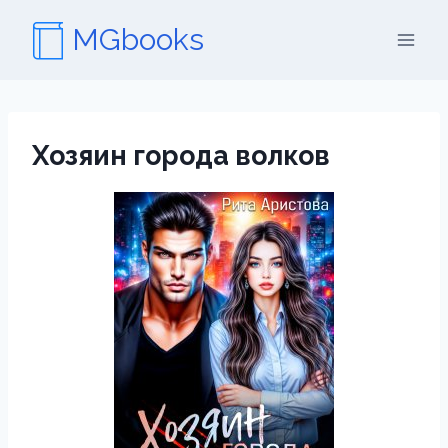
Перейти
MGbooks
к
содержимому
Хозяин города волков