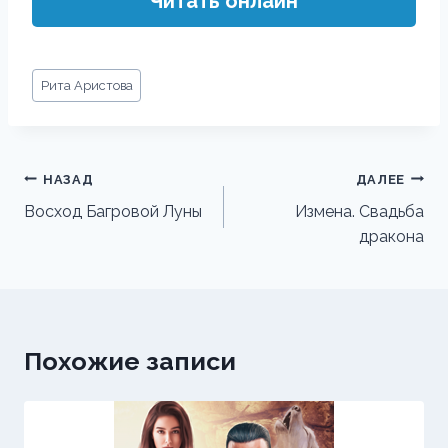
Читать онлайн
Метки
Рита Аристова
записи:
Навигация
НАЗАД
ДАЛЕЕ
по
Восход Багровой Луны
Измена. Свадьба
дракона
записям
Похожие записи